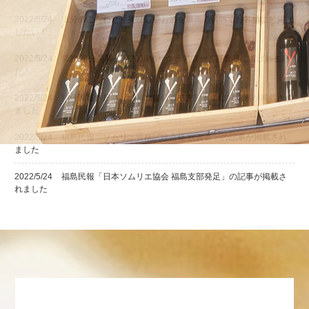
2022/5/24
追分のこだわり「美味しいお酒を最高の状態でお客様にお届け
したい！」
2022/5/24
常務 追分美和子が2018年サクラアワード審査員に選ばれまし
た！
2022/5/24
福島民報「日本ソムリエ協会福島支部」の取材記事が掲載され
ました
2022/5/24
福島民報「ソムリエ資格試験合格 祝賀会」の記事が掲載され
ました
2022/5/24
福島民報「日本ソムリエ協会 福島支部発足」の記事が掲載さ
れました