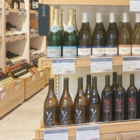
ニュース
2022/5/24
会長・社長就任のご連絡のご案内
2022/5/24
福島民報「ソムリエ資格試験合格 祝賀会」の記事が掲載され
ました
2022/5/24
おすすめのお酒の情報をお届けする 「リアルオイワケガイ
ド」を発行