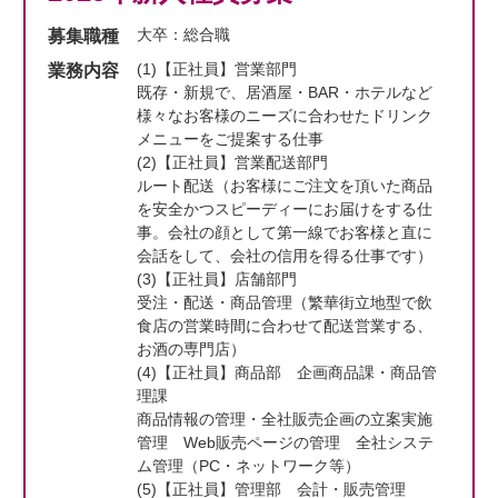
大卒：総合職
募集職種
(1)【正社員】営業部門
業務内容
既存・新規で、居酒屋・BAR・ホテルなど
様々なお客様のニーズに合わせたドリンク
メニューをご提案する仕事
(2)【正社員】営業配送部門
ルート配送（お客様にご注文を頂いた商品
を安全かつスピーディーにお届けをする仕
事。会社の顔として第一線でお客様と直に
会話をして、会社の信用を得る仕事です）
(3)【正社員】店舗部門
受注・配送・商品管理（繁華街立地型で飲
食店の営業時間に合わせて配送営業する、
お酒の専門店）
(4)【正社員】商品部 企画商品課・商品管
理課
商品情報の管理・全社販売企画の立案実施
管理 Web販売ページの管理 全社システ
ム管理（PC・ネットワーク等）
(5)【正社員】管理部 会計・販売管理